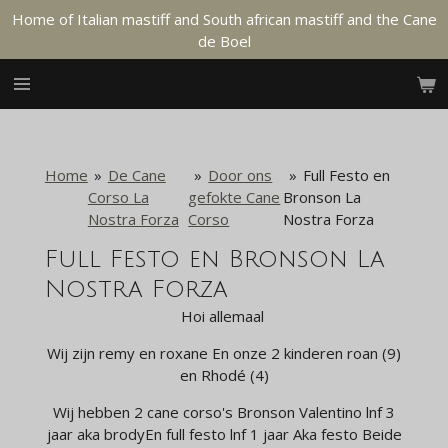
Home of Italian mastiff and South african mastiff and the Cane
Ga
de Boel
direct
naar
de
hoofdinhoud
Home
»
De Cane
»
Door ons
»
Full Festo en
Corso La
gefokte Cane
Bronson La
Nostra Forza
Corso
Nostra Forza
Full Festo en Bronson La
Nostra Forza
Hoi allemaal
Wij zijn remy en roxane En onze 2 kinderen roan (9)
en Rhodé (4)
Wij hebben 2 cane corso's Bronson Valentino lnf 3
jaar aka brodyEn full festo lnf 1 jaar Aka festo Beide